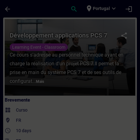
Avançar para Conteúdo Principal
Página carregada
place
expand_more
arrow_back
search
login
Portugal
Curso - Développement applications PCS 
Développement applications PCS 7
share
Learning Event - Classroom
Ce cours s'adresse au personnel technique ayant en
charge la réalisation d'un projet PCS 7.Il permet la
prise en main du système PCS 7 et de ses outils de
configurat...
Mais
Brevemente
widgets
Curso
where_to_vote
FR
access_time
10 days