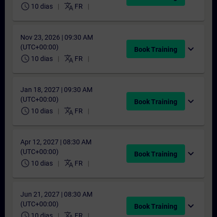
schedule
translate
10 dias
FR
Nov 23, 2026 | 09:30 AM
(UTC+00:00)
expand_more
Book Training
schedule
translate
10 dias
FR
Jan 18, 2027 | 09:30 AM
(UTC+00:00)
expand_more
Book Training
schedule
translate
10 dias
FR
Apr 12, 2027 | 08:30 AM
(UTC+00:00)
expand_more
Book Training
schedule
translate
10 dias
FR
Jun 21, 2027 | 08:30 AM
(UTC+00:00)
expand_more
Book Training
schedule
translate
10 dias
FR