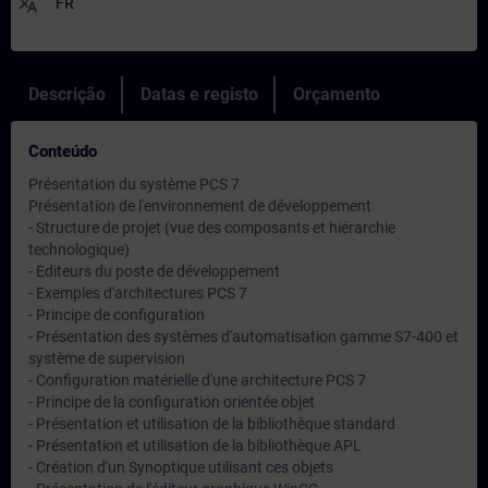
translate
FR
Descrição
Datas e registo
Orçamento
Conteúdo
Présentation du système PCS 7
Présentation de l'environnement de développement
- Structure de projet (vue des composants et hiérarchie
technologique)
- Editeurs du poste de développement
- Exemples d'architectures PCS 7
- Principe de configuration
- Présentation des systèmes d'automatisation gamme S7-400 et
système de supervision
- Configuration matérielle d'une architecture PCS 7
- Principe de la configuration orientée objet
- Présentation et utilisation de la bibliothèque standard
- Présentation et utilisation de la bibliothèque APL
- Création d'un Synoptique utilisant ces objets