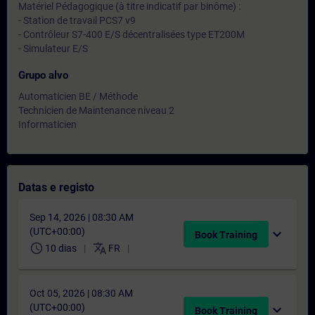
Matériel Pédagogique (à titre indicatif par binôme) :
- Station de travail PCS7 v9
- Contrôleur S7-400 E/S décentralisées type ET200M
- Simulateur E/S
Grupo alvo
Automaticien BE / Méthode
Technicien de Maintenance niveau 2
Informaticien
Datas e registo
Sep 14, 2026 | 08:30 AM
(UTC+00:00)
expand_more
Book Training
schedule
translate
10 dias
FR
Oct 05, 2026 | 08:30 AM
(UTC+00:00)
expand_more
Book Training