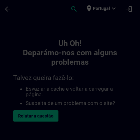
Avançar para Conteúdo Principal
Página carregada
place
expand_more
arrow_back
search
login
Portugal
Toc | SITRAIN
Uh Oh!
Deparámo-nos com alguns
problemas
Talvez queira fazê-lo:
Esvaziar a cache e voltar a carregar a
página.
Suspeita de um problema com o site?
Relatar a questão