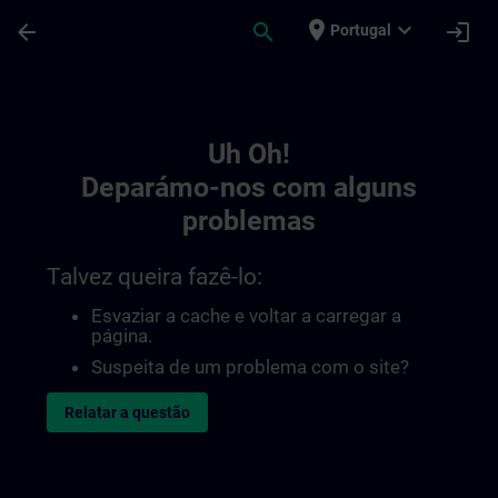
Avançar para Conteúdo Principal
Página carregada
place
expand_more
arrow_back
search
login
Portugal
Toc | SITRAIN
Uh Oh!
Deparámo-nos com alguns
problemas
Talvez queira fazê-lo:
Esvaziar a cache e voltar a carregar a
página.
Suspeita de um problema com o site?
Relatar a questão