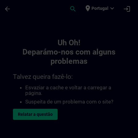
Avançar para Conteúdo Principal
Página carregada
place
expand_more
arrow_back
search
login
Portugal
Toc | SITRAIN
Uh Oh!
Deparámo-nos com alguns
problemas
Talvez queira fazê-lo:
Esvaziar a cache e voltar a carregar a
página.
Suspeita de um problema com o site?
Relatar a questão