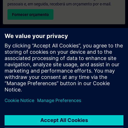
pessoais e, em seguida, receberá um orçamento por e-mail.
Fornecer orçamento
Pedido de informações sobre formação exclusiva
Preencha o formulário de pedido de informação abaixo se
desejar receber um orçamento para um curso de formação
exclusiva, seja nas suas instalações, online ou no nosso centro
de formação SITRAIN. Este tipo de pedido seria adequado para
grupos maiores (a partir de 6 pessoas). Depois de nos fornecer
os seus dados de contacto e as suas necessidades de
formação, receberá um orçamento da nossa parte.
Solicitar orçamento exclusivo