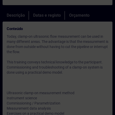
Descrição
Datas e registo
Orçamento
Conteúdo
Today, clamp-on ultrasonic flow measurement can be used in
many different areas. The advantage is that the measurement is
done from outside without having to cut the pipeline or interrupt
the flow.
This training conveys technical knowledge to the participant.
Commissioning and troubleshooting of a clamp-on system is
done using a practical demo model.
Ultrasonic clamp-on measurement method
Instrument science
Commissioning / Parametrization
Measurement data analysis
Exercises on a practical demo model