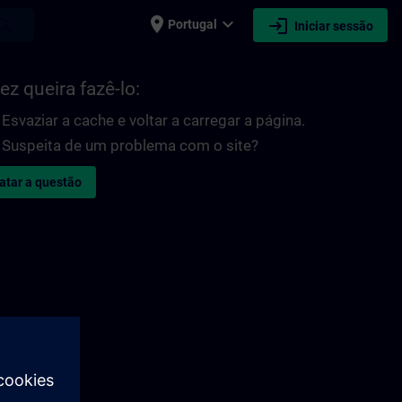
place
expand_more
login
earch
Portugal
Iniciar sessão
ez queira fazê-lo:
Esvaziar a cache e voltar a carregar a página.
Suspeita de um problema com o site?
atar a questão