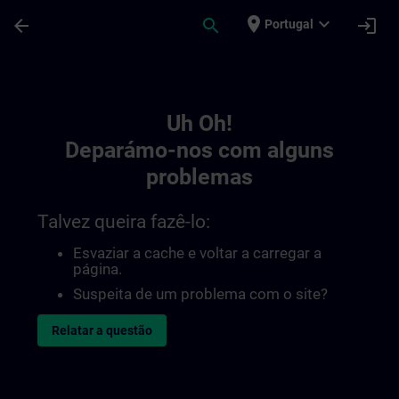
Avançar para Conteúdo Principal
Página carregada
place
expand_more
arrow_back
search
login
Portugal
Toc | SITRAIN
Uh Oh!
Deparámo-nos com alguns
problemas
Talvez queira fazê-lo:
Esvaziar a cache e voltar a carregar a
página.
Suspeita de um problema com o site?
Relatar a questão