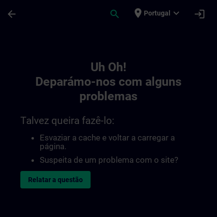
Avançar para Conteúdo Principal
Página carregada
place
expand_more
arrow_back
search
login
Portugal
Toc | SITRAIN
Uh Oh!
Deparámo-nos com alguns
problemas
Talvez queira fazê-lo:
Esvaziar a cache e voltar a carregar a
página.
Suspeita de um problema com o site?
Relatar a questão