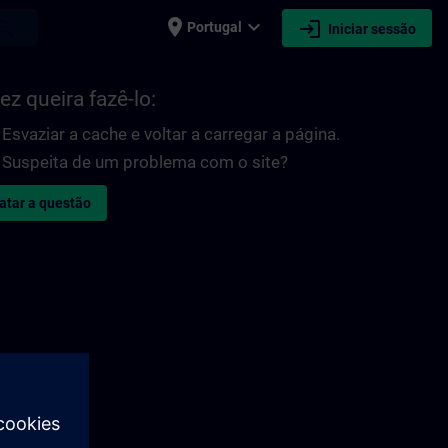
place
expand_more
login
earch
Portugal
Iniciar sessão
ez queira fazê-lo:
Esvaziar a cache e voltar a carregar a página.
Suspeita de um problema com o site?
atar a questão