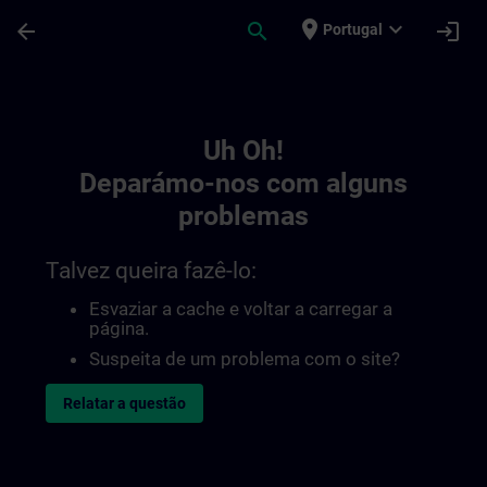
Avançar para Conteúdo Principal
Página carregada
place
expand_more
arrow_back
search
login
Portugal
Toc | SITRAIN
Uh Oh!
Deparámo-nos com alguns
problemas
Talvez queira fazê-lo:
Esvaziar a cache e voltar a carregar a
página.
Suspeita de um problema com o site?
Relatar a questão