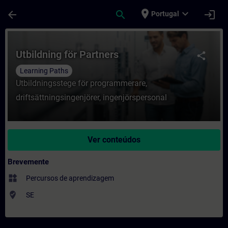
Avançar para Conteúdo Principal
Página carregada
place
expand_more
arrow_back
search
login
Portugal
Curso - Utbildning för Partners - Formaçã
Utbildning för Partners
share
Learning Paths
Utbildningsstege för programmerare,
driftsättningsingenjörer, ingenjörspersonal
Ver conteúdos
Brevemente
widgets
Percursos de aprendizagem
where_to_vote
SE