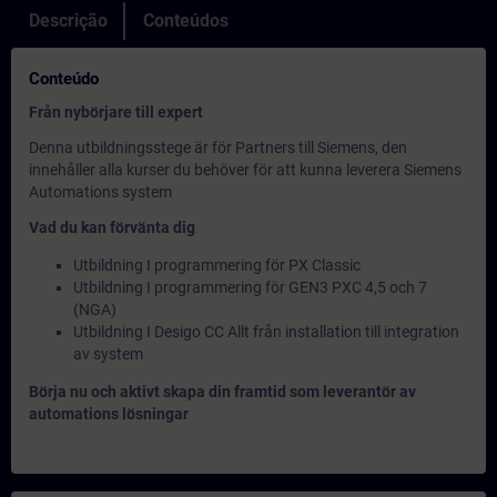
Descrição
Conteúdos
Conteúdo
Från nybörjare till expert
Denna utbildningsstege är för Partners till Siemens, den
innehåller alla kurser du behöver för att kunna leverera Siemens
Automations system
Vad du kan förvänta dig
Utbildning I programmering för PX Classic
Utbildning I programmering för GEN3 PXC 4,5 och 7
(NGA)
Utbildning I Desigo CC Allt från installation till integration
av system
Börja nu och aktivt skapa din framtid som leverantör av
automations lösningar