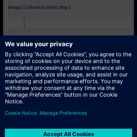
Desigo CC Brand/Komfort Steg 2
Grundkurs i Integrering
Expertnivå: kurser
Integration till Desigo CC