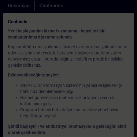
Descrição
Conteúdos
Conteúdo
Yeni başlayandan hizmet uzmanına - hepsi tek bir
yapılandırılmış öğrenme yolunda
Kapsamlı öğrenme yolumuz, hizmet uzmanı olma yolunda adım
adım sizi yönlendirecektir. İster yeni başlıyor olun, ister zaten
deneyiminiz olsun - burada bilginizi hedefli ve pratik bir şekilde
genişletebilirsiniz.
Bekleyebileceğiniz şeyler:
SIMATIC S7 otomasyon sisteminin yapısı ve işlevselliği
hakkında derinlemesine bilgi
Hizmet görevleri için mühendislik ortamının verimli
kullanımına giriş
Program tabanlı hata değerlendirmesi ve yönetimiyle
hedefli hata teşhisi
Şimdi başlayın - ve endüstriyel otomasyonun geleceğini aktif
olarak şekillendirin.