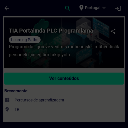
Avançar para Conteúdo Principal
Página carregada
place
expand_more
arrow_back
search
login
Portugal
Curso - TIA Portalında PLC Programlama 
TIA Portalında PLC Programlama
share
Learning Paths
Programcılar, göreve verilmiş mühendisler, mühendislik
personeli için eğitim takip yolu
Ver conteúdos
Brevemente
widgets
Percursos de aprendizagem
where_to_vote
TR