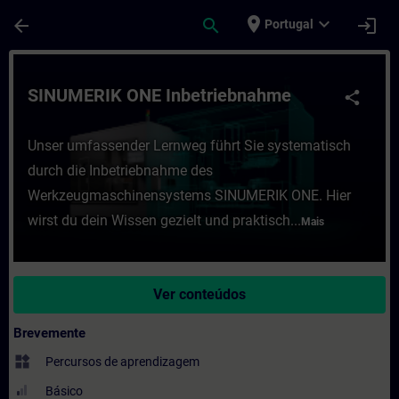
Avançar para Conteúdo Principal
Página carregada
place
expand_more
arrow_back
search
login
Portugal
Curso - SINUMERIK ONE Inbetriebnahme - 
SINUMERIK ONE Inbetriebnahme
share
Unser umfassender Lernweg führt Sie systematisch
durch die Inbetriebnahme des
Werkzeugmaschinensystems SINUMERIK ONE. Hier
wirst du dein Wissen gezielt und praktisch...
Mais
Ver conteúdos
Brevemente
widgets
Percursos de aprendizagem
Básico