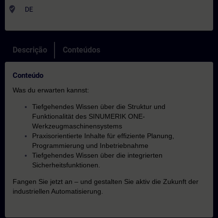
where_to_vote
DE
Descrição
Conteúdos
Conteúdo
Was du erwarten kannst:
Tiefgehendes Wissen über die Struktur und
Funktionalität des SINUMERIK ONE-
Werkzeugmaschinensystems
Praxisorientierte Inhalte für effiziente Planung,
Programmierung und Inbetriebnahme
Tiefgehendes Wissen über die integrierten
Sicherheitsfunktionen.
Fangen Sie jetzt an – und gestalten Sie aktiv die Zukunft der
industriellen Automatisierung.