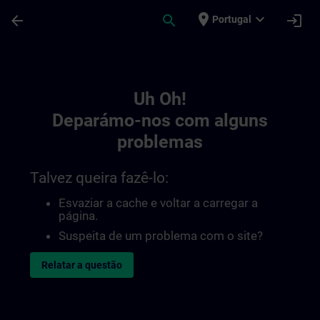
Avançar para Conteúdo Principal
Página carregada
place
expand_more
arrow_back
search
login
Portugal
Toc | SITRAIN
Uh Oh!
Deparámo-nos com alguns
problemas
Talvez queira fazê-lo:
Esvaziar a cache e voltar a carregar a
página.
Suspeita de um problema com o site?
Relatar a questão