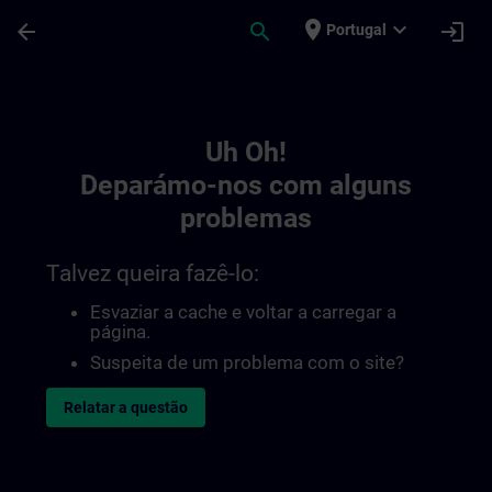
Avançar para Conteúdo Principal
Página carregada
place
expand_more
arrow_back
search
login
Portugal
Toc | SITRAIN
Uh Oh!
Deparámo-nos com alguns
problemas
Talvez queira fazê-lo:
Esvaziar a cache e voltar a carregar a
página.
Suspeita de um problema com o site?
Relatar a questão