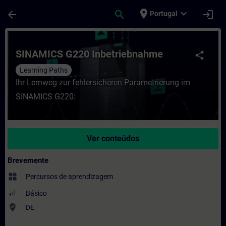
Avançar para Conteúdo Principal
Página carregada
place
expand_more
arrow_back
search
login
Portugal
Curso - SINAMICS G220 Inbetriebnahme - 
SINAMICS G220 Inbetriebnahme
share
Learning Paths
Ihr Lernweg zur fehlersicheren Parametrierung im
SINAMICS G220:
Ver conteúdos
Brevemente
widgets
Percursos de aprendizagem
Básico
where_to_vote
DE