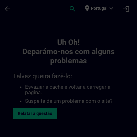
Avançar para Conteúdo Principal
Página carregada
place
expand_more
arrow_back
search
login
Portugal
Toc | SITRAIN
Uh Oh!
Deparámo-nos com alguns
problemas
Talvez queira fazê-lo:
Esvaziar a cache e voltar a carregar a
página.
Suspeita de um problema com o site?
Relatar a questão