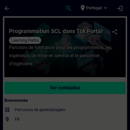
Avançar para Conteúdo Principal
Página carregada
place
expand_more
arrow_back
search
login
Portugal
Curso - Programmation SCL dans TIA Port
Programmation SCL dans TIA Portal
share
Learning Paths
Parcours de formation pour les programmeurs, les
ingénieurs de mise en service et le personnel
d’ingénierie
Ver conteúdos
Brevemente
widgets
Percursos de aprendizagem
where_to_vote
FR