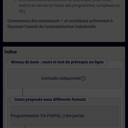
mettre en service et tester des programmes complexes en
SCL
Commencez dès maintenant — et contribuez activement à
façonner l’avenir de l’automatisation industrielle.
Índice
Niveau de base : cours et test de prérequis en ligne
error_outline
Conteúdo indisponível
Cours proposés sous différents formats
Programmation TIA PORTAL (1ère partie)