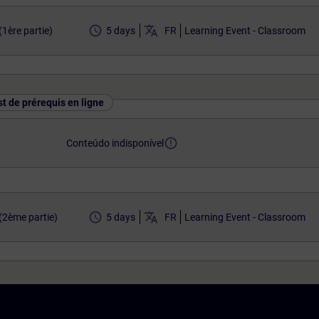
access_time
translate
1ère partie)
5 days
FR
Learning Event - Classroom
st de prérequis en ligne
error_outline
Conteúdo indisponível
access_time
translate
2ème partie)
5 days
FR
Learning Event - Classroom