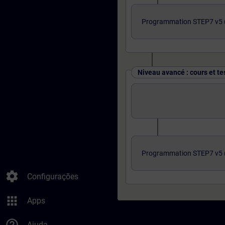
Programmation STEP7 v5 (
Niveau avancé : cours et te
Programmation STEP7 v5 (
settings
Configurações
apps
Apps
help_outline
Ajuda