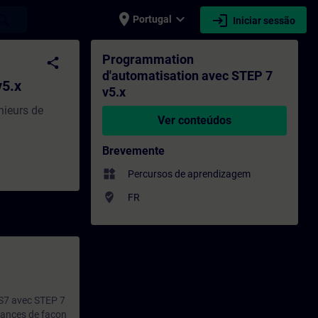
place
expand_more
login
earch
Portugal
Iniciar sessão
ormação - Formação - Desenvolvimento pro
Programmation
share
d'automatisation avec STEP 7
v5.x
v5.x
nieurs de
Ver conteúdos
Brevemente
widgets
Percursos de aprendizagem
where_to_vote
FR
 S7 avec STEP 7
sances de façon