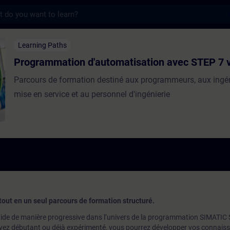
s
on d'automatisation avec STEP 7 v5.x - F
Learning Paths
Programmation d'automatisation avec STEP 7 
Parcours de formation destiné aux programmeurs, aux ingé
mise en service et au personnel d'ingénierie
tout en un seul parcours de formation structuré.
ide de manière progressive dans l’univers de la programmation SIMATIC
yez débutant ou déjà expérimenté, vous pourrez développer vos connais