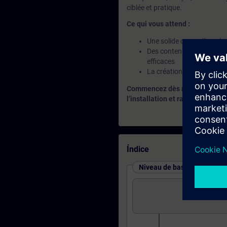
ciblée et pratique.
Ce qui vous attend :
Une solide compréhension
Des contenus orientés pra
efficaces
La création de blocs réut
Commencez dès maintenant — la
l’installation et raccourcit ains
Índice
Niveau de base : cours et t