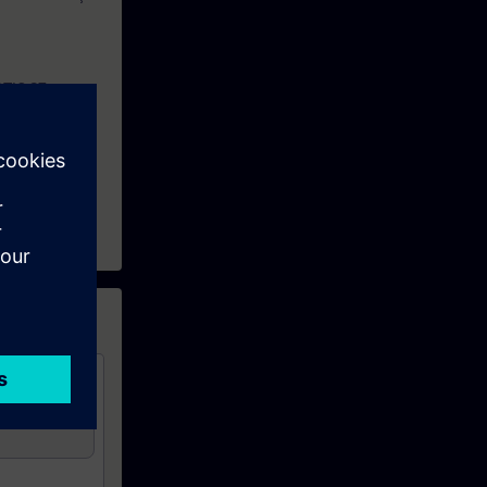
ATIC S7
 service
tion de