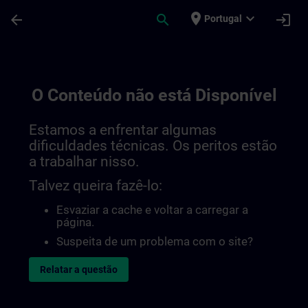
Avançar para Conteúdo Principal
Página carregada
place
expand_more
arrow_back
search
login
Portugal
O Conteúdo não está Disponível
Estamos a enfrentar algumas
dificuldades técnicas. Os peritos estão
a trabalhar nisso.
Talvez queira fazê-lo:
Esvaziar a cache e voltar a carregar a
página.
Suspeita de um problema com o site?
Relatar a questão