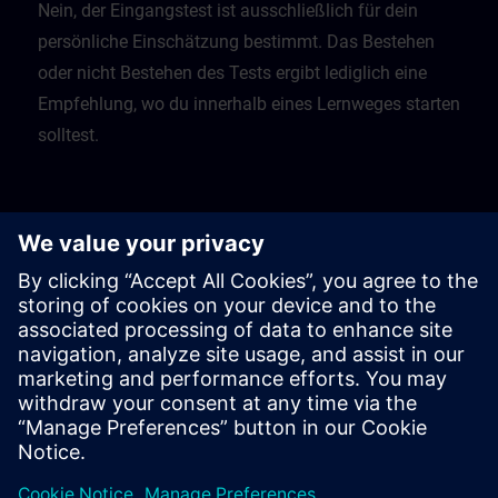
Nein, der Eingangstest ist ausschließlich für dein
persönliche Einschätzung bestimmt. Das Bestehen
oder nicht Bestehen des Tests ergibt lediglich eine
Empfehlung, wo du innerhalb eines Lernweges starten
solltest.
Was soll ich tun, wenn ich einen Test nicht
bestanden habe?
Die Tests geben dir dann eine Empfehlung, mit
welchem vorgeschaltetem Kurs du dein Lernen
beginnen solltest.