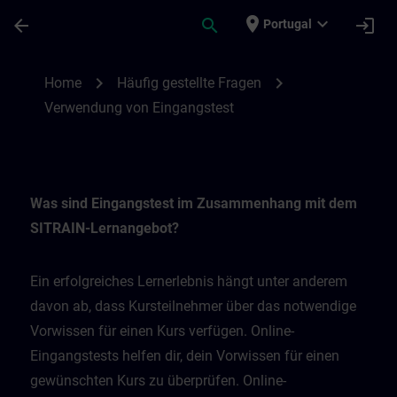
Skip To Main Content
Page Loaded
place
expand_more
arrow_back
search
login
Portugal
Verwendung von Eingangstest | SITRAIN
chevron_right
chevron_right
Home
Häufig gestellte Fragen
Verwendung von Eingangstest
Was sind Eingangstest im Zusammenhang mit dem
SITRAIN-Lernangebot?
Ein erfolgreiches Lernerlebnis hängt unter anderem
davon ab, dass Kursteilnehmer über das notwendige
Vorwissen für einen Kurs verfügen. Online-
Eingangstests helfen dir, dein Vorwissen für einen
gewünschten Kurs zu überprüfen. Online-