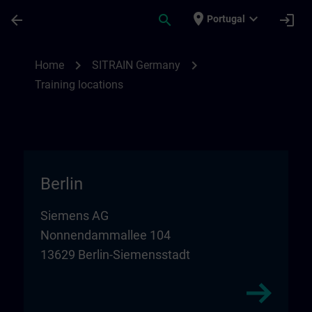
Skip To Main Content
Page Loaded
place
expand_more
arrow_back
search
login
Portugal
Training locations for SITRAIN in Germany
chevron_right
chevron_right
Home
SITRAIN Germany
Training locations
Berlin
Siemens AG
Nonnendammallee 104
13629 Berlin-Siemensstadt