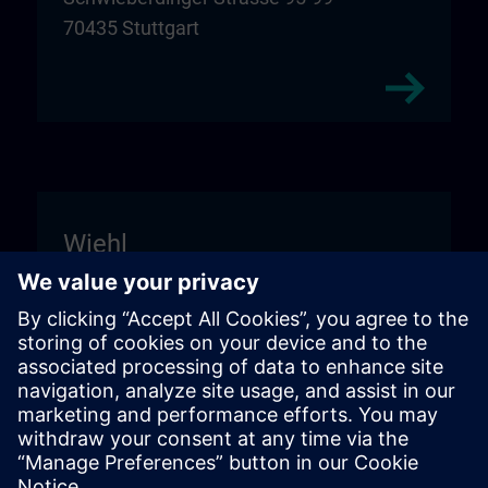
70435 Stuttgart
Wiehl
Unitechnik Systems GmbH
Entrance sign "DIGI:LAB"
Fritz-Kotz-Str. 14
51674 Wiehl