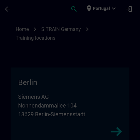
Skip To Main Content
Page Loaded
place
expand_more
arrow_back
search
login
Portugal
Training locations for SITRAIN in Germany
chevron_right
chevron_right
Home
SITRAIN Germany
Training locations
Berlin
Siemens AG
Nonnendammallee 104
13629 Berlin-Siemensstadt