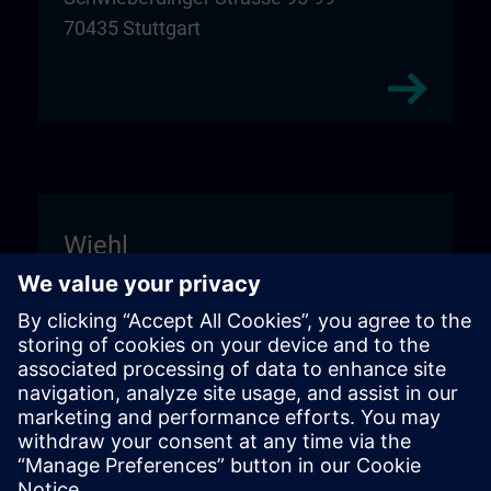
70435 Stuttgart
Wiehl
Unitechnik Systems GmbH
Entrance sign "DIGI:LAB"
Fritz-Kotz-Str. 14
51674 Wiehl