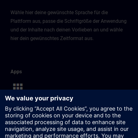
Wähle hier deine gewünschte Sprache für die
Plattform aus, passe die Schriftgröße der Anwendung
und der Inhalte nach deinen Vorlieben an und wähle
hier dein gewünschtes Zeitformat aus.
Apps
Diese Seite listet alle verfügbaren Apps auf.
Du kannst deine persönliche Navigation ganz einfach
anpassen, indem du Apps mit nur einem Klick