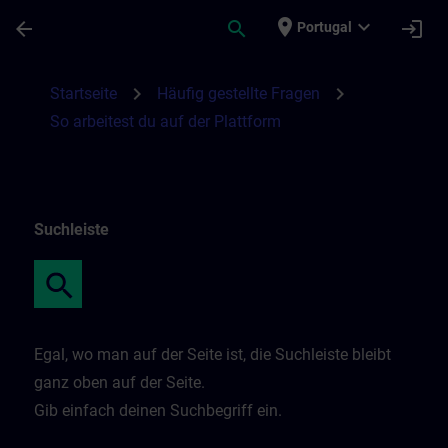
Skip To Main Content
Page Loaded
place
expand_more
arrow_back
search
login
Portugal
So arbeitest du auf der Plattform | SITRAI
chevron_right
chevron_right
Startseite
Häufig gestellte Fragen
So arbeitest du auf der Plattform
Suchleiste
Egal, wo man auf der Seite ist, die Suchleiste bleibt
ganz oben auf der Seite.
Gib einfach deinen Suchbegriff ein.