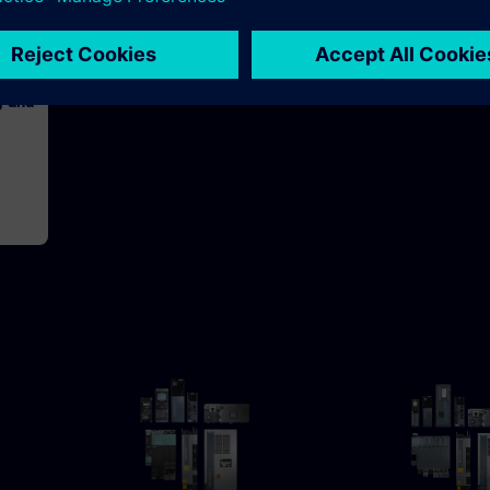
h 30m
g und