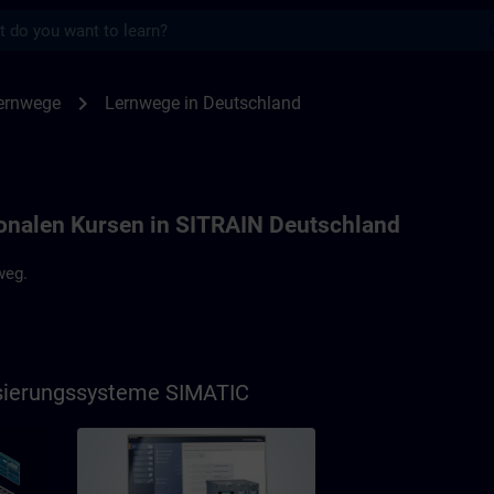
s
land | SITRAIN
chevron_right
ernwege
Lernwege in Deutschland
onalen Kursen in SITRAIN Deutschland
weg.
isierungssysteme SIMATIC