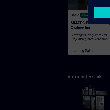
Basic
350
Newly Added
SIMATIC PCS 7 Planun
Engineering
Lernweg für Programmierer,
Projektierer, Inbetriebnehmer
Learning Paths
Antriebstechnik