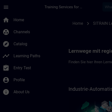
Skip To Main Content
Page Loaded
menu
Training Services for Digital Industries
Lernwege in Deutsch
home
Home
chevron_right
Home
SITRAIN L
group_work
Channels
explore
Catalog
Lernwege mit regi
timeline
Learning Paths
Finden Sie hier Ihren Lern
assignment_turned_in
Entry Test
account_circle
Profile
Industrie-Automat
info
About Us