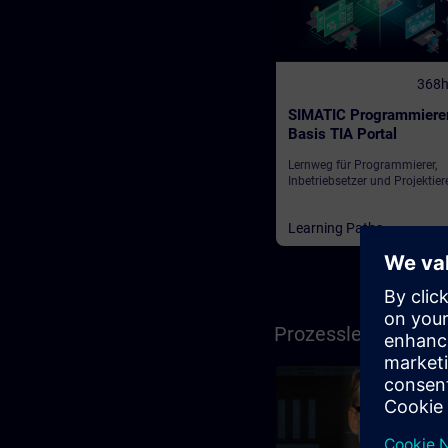
368
SIMATIC Programmiere
Basis TIA Portal
Lernweg für Programmierer,
Inbetriebsetzer und Projektier
Learning Paths
Prozessleittechnik