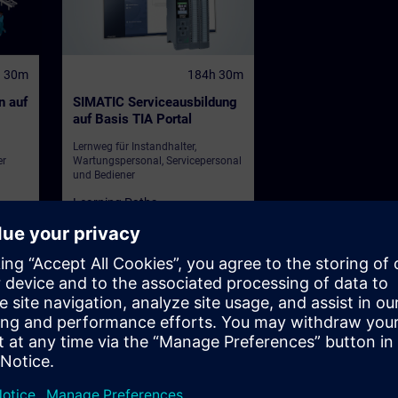
h 30m
184h 30m
n auf
SIMATIC Serviceausbildung
auf Basis TIA Portal
Lernweg für Instandhalter,
er
Wartungspersonal, Servicepersonal
und Bediener
Learning Paths