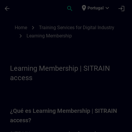
Skip To Main Content
Page Loaded
place
expand_more
arrow_back
search
login
Portugal
Learning Membership | SITRAIN
chevron_right
Home
Training Services for Digital Industry
chevron_right
Learning Membership
Learning Membership | SITRAIN
access
¿Qué es Learning Membership | SITRAIN
access?