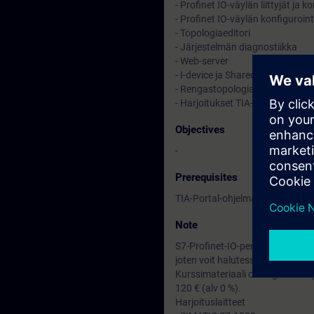
- Profinet IO-väylän liittyjät ja 
- Profinet IO-väylän konfiguroint
- Topologiaeditori
- Järjestelmän diagnostiikka
- Web-server
- I-device ja Shared device
- Rengastopologia (MRP-protoko
- Harjoitukset TIA-Portal ja S7-
Objectives
-
Prerequisites
TIA-Portal-ohjelman ja S7-1500
Note
S7-Profinet-IO-peruskurssi, TIA-P
joten voit halutessi laajentaa p
Kurssimateriaali on englanniksi 
120 € (alv 0 %).
Harjoituslaitteet