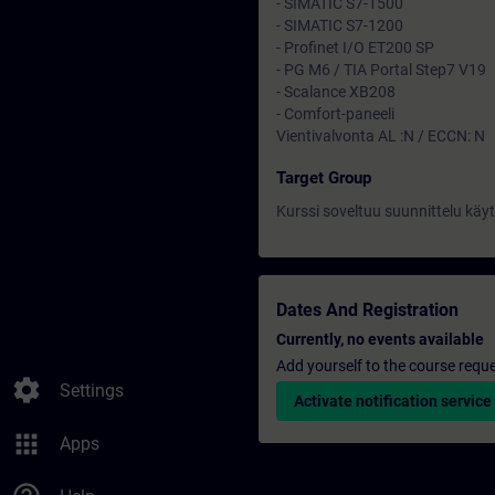
- SIMATIC S7-1500
- SIMATIC S7-1200
- Profinet I/O ET200 SP
- PG M6 / TIA Portal Step7 V19
- Scalance XB208
- Comfort-paneeli
Vientivalvonta AL :N / ECCN: N
Target Group
Kurssi soveltuu suunnittelu käyt
Dates And Registration
Currently, no events available
Add yourself to the course reque
settings
Settings
Activate notification service
apps
Apps