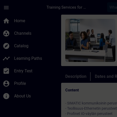
Skip To Main Content
Page Loaded
menu
Training Services for Digital Industries
Course - TIA-Profine
home
Home
group_work
Channels
explore
Catalog
timeline
Learning Paths
assignment_turned_in
Entry Test
Description
Dates and R
account_circle
Profile
Content
info
About Us
- SIMATIC kommunikoinin perus
- Teollisuus-Ethernetin perusteet
- Profinet IO-väylän perusteet