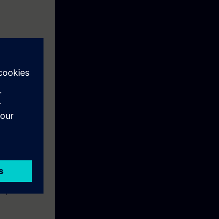
inä päivinä,
 mapin hintaan