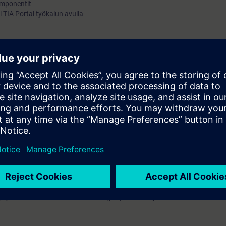
komponentit
i TIA Portal työkalun avulla
lla)
1500
-tuntemus.
rofinet ja Profinet WLAN kurssit järjestetään samoilla viikoilla peräkkäis
rofinet osaamistasi kerralla useammalla kurssilla.
ja jaetaan sähköisessä muodossa (pdf). Osallistuja voi tilata tulostetun