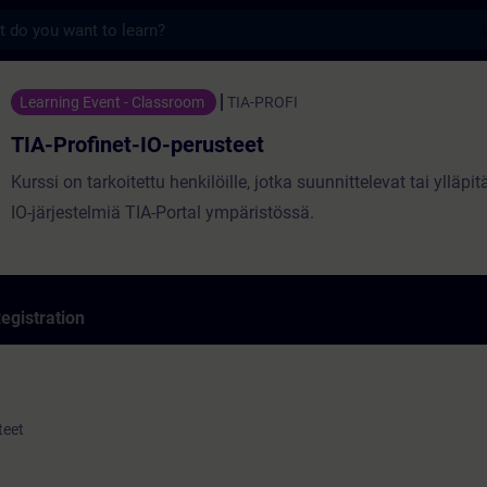
s
t-IO-perusteet - Training - Training - Prof
Learning Event - Classroom
TIA-PROFI
TIA-Profinet-IO-perusteet
Kurssi on tarkoitettu henkilöille, jotka suunnittelevat tai ylläpit
IO-järjestelmiä TIA-Portal ympäristössä.
egistration
teet