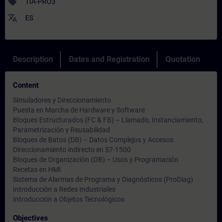
sell
TIA-PRO3
translate
ES
Description
Dates and Registration
Quotation
Content
Simuladores y Direccionamiento
Puesta en Marcha de Hardware y Software
Bloques Estructurados (FC & FB) – Llamado, Instanciamiento,
Parametrización y Reusabilidad
Bloques de Batos (DB) – Datos Complejos y Accesos
Direccionamiento indirecto en S7-1500
Bloques de Organización (OB) – Usos y Programación
Recetas en HMI
Sistema de Alarmas de Programa y Diagnósticos (ProDiag)
Introducción a Redes Industriales
Introducción a Objetos Tecnológicos
Objectives