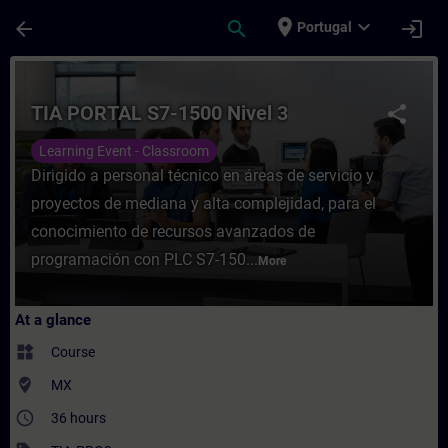
Skip To Main Content
Page Loaded
place
expand_more
arrow_back
search
login
Portugal
Course - TIA PORTAL S7-1500 Nivel 3 - Tra
TIA PORTAL S7-1500 Nivel 3
share
Learning Event - Classroom
Dirigido a personal técnico en áreas de servicio y
proyectos de mediana y alta complejidad, para el
conocimiento de recursos avanzados de
programación con PLC S7-150...
More
At a glance
widgets
Course
where_to_vote
MX
access_time
36 hours