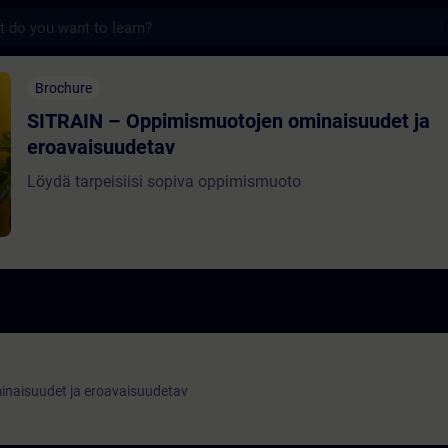
s
Oppimismuotojen ominaisuudet ja eroavaisu
Brochure
SITRAIN – Oppimismuotojen ominaisuudet ja
eroavaisuudetav
Löydä tarpeisiisi sopiva oppimismuoto
naisuudet ja eroavaisuudetav