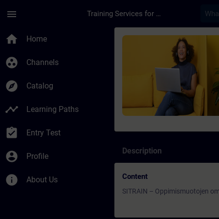
Skip To Main Content
Page Loaded
menu
Training Services for Digital Industries
Course - SITRAIN – 
home
Home
group_work
Channels
explore
Catalog
timeline
Learning Paths
assignment_turned_in
Entry Test
Description
account_circle
Profile
Content
info
About Us
SITRAIN – Oppimismuotojen omi