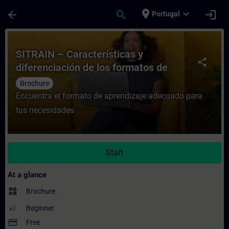
Skip To Main Content
Page Loaded
place
expand_more
arrow_back
search
login
Portugal
Course - SITRAIN – Características y difer
SITRAIN – Características y
share
diferenciación de los formatos de
aprendizaje
Brochure
Encuentra el formato de aprendizaje adecuado para
tus necesidades
Start
At a glance
widgets
Brochure
Beginner
payment
Free