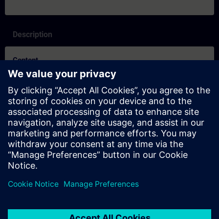
Description
Content
SITRAIN – Características y diferenciación de los formatos de
aprendizaje