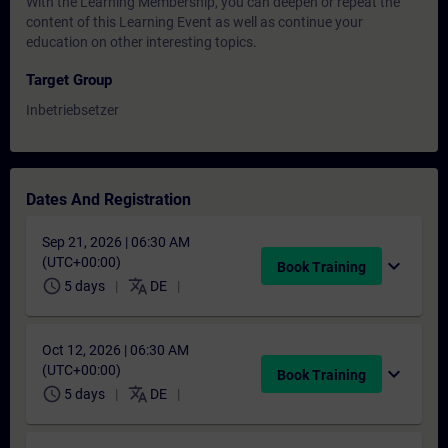
With the Learning Membership, you can deepen or repeat the
content of this Learning Event as well as continue your
education on other interesting topics.
Target Group
Inbetriebsetzer
Dates And Registration
Sep 21, 2026 | 06:30 AM
(UTC+00:00)
expand_more
Book Training
schedule
translate
5 days
DE
Oct 12, 2026 | 06:30 AM
(UTC+00:00)
expand_more
Book Training
schedule
translate
5 days
DE