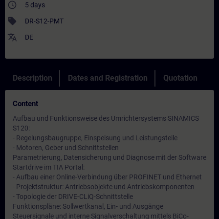
access_time
5 days
sell
DR-S12-PMT
translate
DE
Description
Dates and Registration
Quotation
Content
Aufbau und Funktionsweise des Umrichtersystems SINAMICS
S120:
- Regelungsbaugruppe, Einspeisung und Leistungsteile
- Motoren, Geber und Schnittstellen
Parametrierung, Datensicherung und Diagnose mit der Software
Startdrive im TIA Portal:
- Aufbau einer Online-Verbindung über PROFINET und Ethernet
- Projektstruktur: Antriebsobjekte und Antriebskomponenten
- Topologie der DRIVE-CLiQ-Schnittstelle
Funktionspläne: Sollwertkanal, Ein- und Ausgänge
Steuersignale und interne Signalverschaltung mittels BiCo-