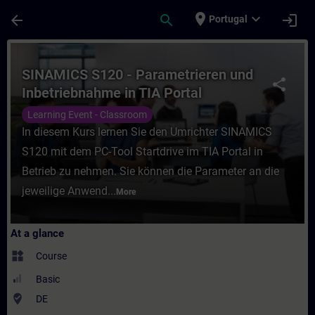
Skip To Main Content
Page Loaded
place
expand_more
arrow_back
search
login
Portugal
Course - SINAMICS S120 - Parametrieren un
SINAMICS S120 - Parametrieren und
share
Inbetriebnahme in TIA Portal
(Präsenz-Training)
Learning Event - Classroom
In diesem Kurs lernen Sie den Umrichter SINAMICS
S120 mit dem PC-Tool Startdrive im TIA Portal in
Betrieb zu nehmen. Sie können die Parameter an die
jeweilige Anwend...
More
At a glance
widgets
Course
Basic
where_to_vote
DE