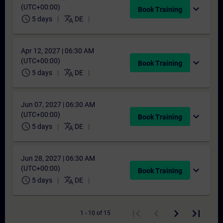
(UTC+00:00)
expand_more
Book Training
schedule
translate
5 days
DE
Apr 12, 2027 | 06:30 AM
(UTC+00:00)
expand_more
Book Training
schedule
translate
5 days
DE
Jun 07, 2027 | 06:30 AM
(UTC+00:00)
expand_more
Book Training
schedule
translate
5 days
DE
Jun 28, 2027 | 06:30 AM
(UTC+00:00)
expand_more
Book Training
schedule
translate
5 days
DE
1 - 10 of 15