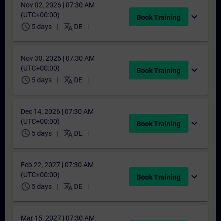
Nov 02, 2026 | 07:30 AM
(UTC+00:00)
expand_more
Book Training
schedule
translate
5 days
DE
Nov 30, 2026 | 07:30 AM
(UTC+00:00)
expand_more
Book Training
schedule
translate
5 days
DE
Dec 14, 2026 | 07:30 AM
(UTC+00:00)
expand_more
Book Training
schedule
translate
5 days
DE
Feb 22, 2027 | 07:30 AM
(UTC+00:00)
expand_more
Book Training
schedule
translate
5 days
DE
Mar 15, 2027 | 07:30 AM