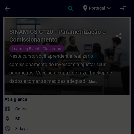
Skip To Main Content
Page Loaded
place
expand_more
arrow_back
search
login
Portugal
Course - SINAMICS G120 - Parametrização 
SINAMICS G120 - Parametrização e
share
Comissionamento
Learning Event - Classroom
Neste curso, você aprenderá a realizar o
comissionamento do inversor e a ajustar seus
parâmetros. Você será capaz de fazer backup de
dados e tomar as medidas adequad...
More
At a glance
widgets
Course
where_to_vote
BR
access_time
3 days