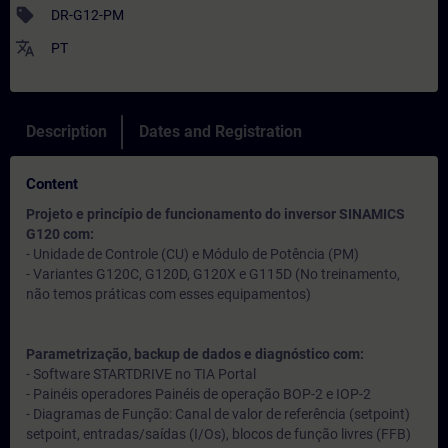
sell
DR-G12-PM
translate
PT
Description
Dates and Registration
Content
Projeto e princípio de funcionamento do inversor SINAMICS
G120 com:
- Unidade de Controle (CU) e Módulo de Potência (PM)
- Variantes G120C, G120D, G120X e G115D (No treinamento,
não temos práticas com esses equipamentos)
Parametrização, backup de dados e diagnóstico com:
- Software STARTDRIVE no TIA Portal
- Painéis operadores Painéis de operação BOP-2 e IOP-2
- Diagramas de Função: Canal de valor de referência (setpoint)
setpoint, entradas/saídas (I/Os), blocos de função livres (FFB)