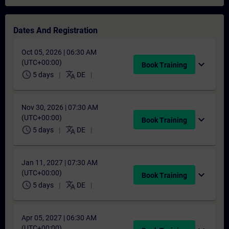
Dates And Registration
Oct 05, 2026 | 06:30 AM
(UTC+00:00)
expand_more
Book Training
schedule
translate
5 days
DE
Nov 30, 2026 | 07:30 AM
(UTC+00:00)
expand_more
Book Training
schedule
translate
5 days
DE
Jan 11, 2027 | 07:30 AM
(UTC+00:00)
expand_more
Book Training
schedule
translate
5 days
DE
Apr 05, 2027 | 06:30 AM
(UTC+00:00)