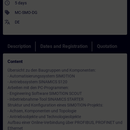
access_time
5 days
sell
MC-SMO-DG
translate
DE
Description
Dates and Registration
Quotation
Content
Übersicht zu den Baugruppen und Komponenten:
- Automatisierungssystem SIMOTION
- Antriebssystem SINAMICS S120
Arbeiten mit den PC-Programmen:
- Engineering Software SIMOTION SCOUT
- Inbetriebnahme-Tool SINAMICS STARTER
Struktur und Konfiguration eines SIMOTION-Projekts:
- Achsen, Komponenten und Topologie
- Antriebsobjekte und Technologieobjekte
Aufbau einer Online-Verbindung über PROFIBUS, PROFINET und
Ethernet