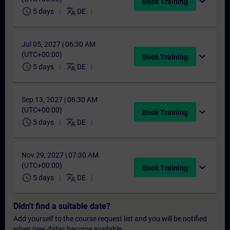
expand_more
Book Training
schedule
translate
5 days
DE
Jul 05, 2027 | 06:30 AM
(UTC+00:00)
expand_more
Book Training
schedule
translate
5 days
DE
Sep 13, 2027 | 06:30 AM
(UTC+00:00)
expand_more
Book Training
schedule
translate
5 days
DE
Nov 29, 2027 | 07:30 AM
(UTC+00:00)
expand_more
Book Training
schedule
translate
5 days
DE
Didn't find a suitable date?
Add yourself to the course request list and you will be notified
when new dates become available.