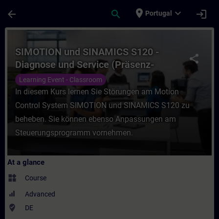
Skip To Main Content
Page Loaded
place
expand_more
arrow_back
search
login
Portugal
Course - SIMOTION und SINAMICS S120 - Di
SIMOTION und SINAMICS S120 -
share
Diagnose und Service (Präsenz-
Training)
Learning Event - Classroom
In diesem Kurs lernen Sie Störungen am Motion
Control System SIMOTION und SINAMICS S120 zu
beheben. Sie können ebenso Anpassungen am
Steuerungsprogramm vornehmen.
At a glance
widgets
Course
Advanced
where_to_vote
DE