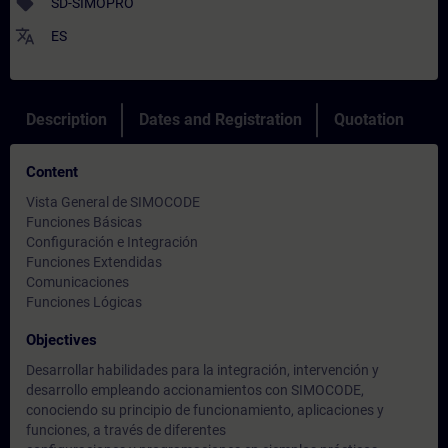
sell
SD-SIMOPRO
translate
ES
Description
Dates and Registration
Quotation
Content
Vista General de SIMOCODE
Funciones Básicas
Configuración e Integración
Funciones Extendidas
Comunicaciones
Funciones Lógicas
Objectives
Desarrollar habilidades para la integración, intervención y
desarrollo empleando accionamientos con SIMOCODE,
conociendo su principio de funcionamiento, aplicaciones y
funciones, a través de diferentes