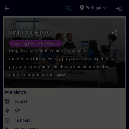
Skip To Main Content
Page Loaded
place
expand_more
arrow_back
search
login
Portugal
Course - SIMOCODE PRO - Training - Train
SIMOCODE PRO
share
Learning Event - Classroom
Dirigido a personal técnico en áreas de
mantenimiento, servicio y proyectos, con experiencia
previa con máquinas eléctricas y accionamientos,
para el diagnóstico, in...
More
At a glance
widgets
Course
where_to_vote
MX
access_time
16 hours