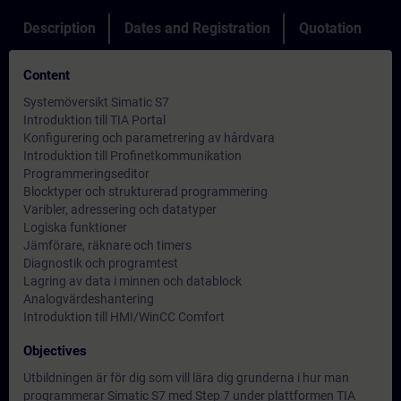
Description
Dates and Registration
Quotation
Content
Systemöversikt Simatic S7
Introduktion till TIA Portal
Konfigurering och parametrering av hårdvara
Introduktion till Profinetkommunikation
Programmeringseditor
Blocktyper och strukturerad programmering
Varibler, adressering och datatyper
Logiska funktioner
Jämförare, räknare och timers
Diagnostik och programtest
Lagring av data i minnen och datablock
Analogvärdeshantering
Introduktion till HMI/WinCC Comfort
Objectives
Utbildningen är för dig som vill lära dig grunderna i hur man
programmerar Simatic S7 med Step 7 under plattformen TIA