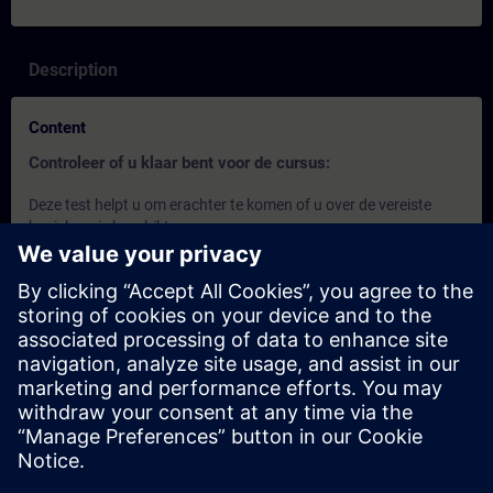
Description
Content
Controleer of u klaar bent voor de cursus:
Deze test helpt u om erachter te komen of u over de vereiste
basiskennis beschikt.
De test heeft
10 vragen
.
Er is
geen tijdslimiet
.
Als u
meer dan 70% correct
antwoordt, bent u klaar om
aan de cursus deel te nemen.
Als u
minder dan 70%
scoort, raden wij u aan het de
SITRAIN access cursus
SIMATIC - Basics of
Programmable Logic Controllers (PLC)
en de SITRAIN
access cursus
Introduction to Basics of PLC
Programming
te leren om uw basis op te bouwen.