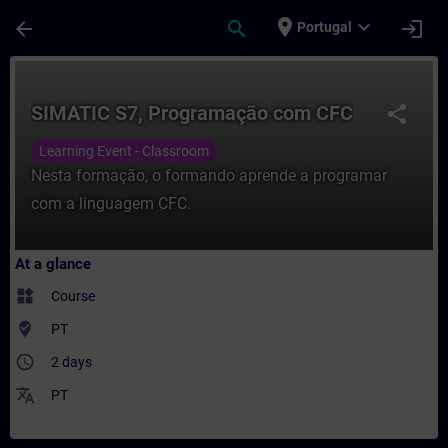
Skip To Main Content
Page Loaded
place
expand_more
arrow_back
search
login
Portugal
Course - SIMATIC S7, Programação com CFC
SIMATIC S7, Programação com CFC
share
Learning Event - Classroom
Nesta formação, o formando aprende a programar
com a linguagem CFC.
At a glance
widgets
Course
where_to_vote
PT
access_time
2 days
translate
PT