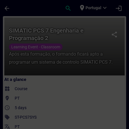
Skip To Main Content
Page Loaded
place
expand_more
arrow_back
search
login
Portugal
Course - SIMATIC PCS 7 Engenharia e Prog
SIMATIC PCS 7 Engenharia e
share
Programação 2
Learning Event - Classroom
Após esta formação, o formando ficará apto a
programar um sistema de controlo SIMATIC PCS 7.
At a glance
widgets
Course
where_to_vote
PT
access_time
5 days
sell
ST-PCS7SYS
translate
PT