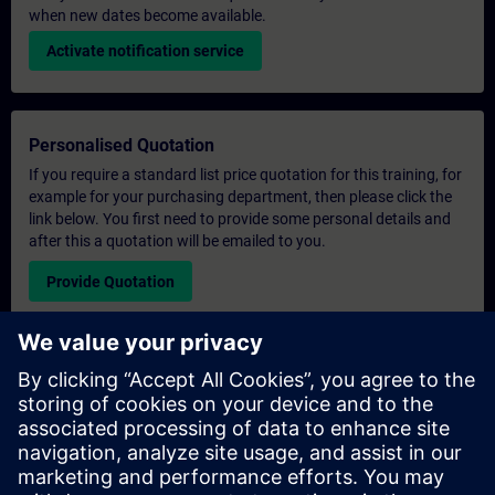
when new dates become available.
Activate notification service
Personalised Quotation
If you require a standard list price quotation for this training, for
example for your purchasing department, then please click the
link below. You first need to provide some personal details and
after this a quotation will be emailed to you.
Provide Quotation
Exclusive Training Enquiry
Please complete the enquiry form below if you require a
quotation for an exclusive training course either on-site, virtually
or at our SITRAIN training centre. This type of request would be
suitable for larger groups ( 6 and above). After providing your
contact details and your training requirements, you will receive a