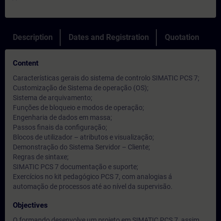
Description
Dates and Registration
Quotation
Content
Características gerais do sistema de controlo SIMATIC PCS 7;
Customização de Sistema de operação (OS);
Sistema de arquivamento;
Funções de bloqueio e modos de operação;
Engenharia de dados em massa;
Passos finais da configuração;
Blocos de utilizador – atributos e visualização;
Demonstração do Sistema Servidor – Cliente;
Regras de sintaxe;
SIMATIC PCS 7 documentação e suporte;
Exercícios no kit pedagógico PCS 7, com analogias á
automação de processos até ao nível da supervisão.
Objectives
O formando desenvolve um projeto em SIMATIC PCS 7, assim