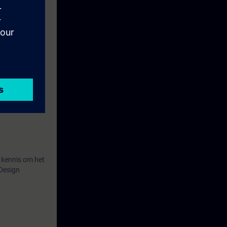
e kennis om het
-Design