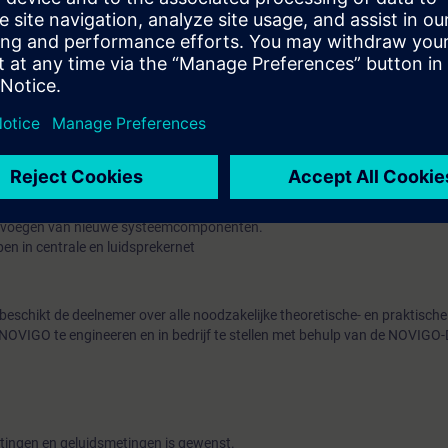
van centrales en periferie.
 en software onderdelen van NOVIGO.
mer over kennis van:
stechniek met 100V audiodistributie.
kers, voedingen en bekabeling van NOVIGO.
NOVIGO-Design.
ct in NOVIGO-Design.
luidsbestanden (soundfiles).
 audioroutering voor test- en onderhoudswerkzaamheden.
toevoegen van nieuwe systeemcomponenten.
pen in centrale en luidsprekernet
beschikt de deelnemer over alle noodzakelijke theoretische- en praktisch
OVIGO te engineeren en in bedrijf te stellen met behulp van de NOVIGO
tingen en geluidsmetingen is gewenst.