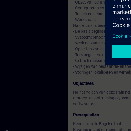
- Opzet van centrales.
- Configureren en programmeren 
- Testen en debuggen van hard-
- Workshops.
Na de cursus beschikt de deelne
- De basis beginselen van geluid
- Systeemcomponenten, verster
- Werking van de softwaretool 
- Opzetten van een nieuw proje
- Toevoegen en afregelen van ge
- Gebruik maken van tijdelijke
- Wijzigen van bestaande- en 
- Storingen lokaliseren en verhel
Objectives
Na het volgen van deze training 
omroep- en ontruimingssyteem N
softwaretool.
Prerequisites
Kennis van de Engelse taal
Ervaring in audio, impedantieme