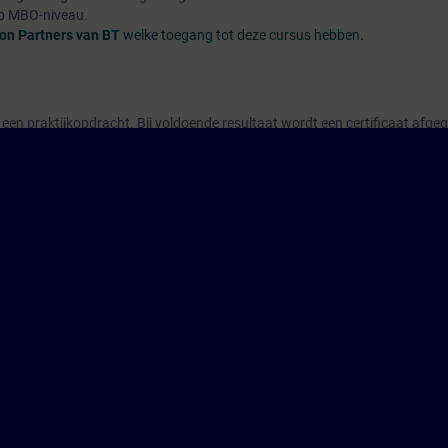
op MBO-niveau.
ion Partners van BT
welke toegang tot deze cursus hebben.
een praktijkopdracht. Bij voldoende resultaat wordt een certificaat afge
n die u worden aangeboden tijdens de training. U moet echter een
eigen 
n.
tware is in het Engels)
ineeren.
.
kzaam te zijn bij een BT Fire Safety solution partner.