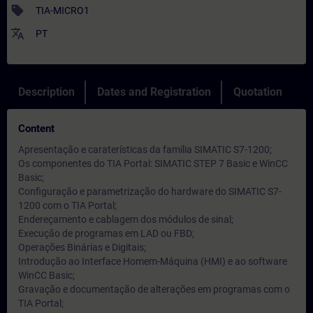
sell
TIA-MICRO1
translate
PT
Description
Dates and Registration
Quotation
Content
Apresentação e caraterísticas da família SIMATIC S7-1200;
Os componentes do TIA Portal: SIMATIC STEP 7 Basic e WinCC
Basic;
Configuração e parametrização do hardware do SIMATIC S7-
1200 com o TIA Portal;
Endereçamento e cablagem dos módulos de sinal;
Execução de programas em LAD ou FBD;
Operações Binárias e Digitais;
Introdução ao Interface Homem-Máquina (HMI) e ao software
WinCC Basic;
Gravação e documentação de alterações em programas com o
TIA Portal;