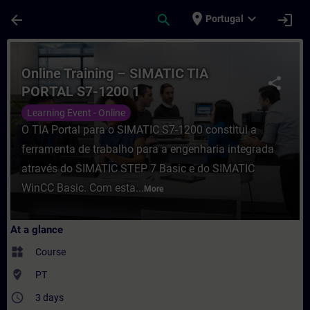
Skip To Main Content
Page Loaded
place
expand_more
arrow_back
search
login
Portugal
Course - Online Training – SIMATIC TIA PO
Online Training – SIMATIC TIA
share
PORTAL S7-1200 1
Learning Event - Online
O TIA Portal para o SIMATIC S7-1200 constitui a
ferramenta de trabalho para a engenharia integrada
através do SIMATIC STEP 7 Basic e do SIMATIC
WinCC Basic. Com esta...
More
At a glance
widgets
Course
where_to_vote
PT
access_time
3 days