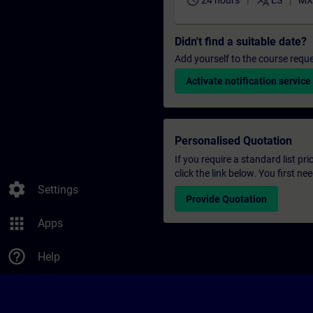
schedule
translate
24 hours
ES
MX
Didn't find a suitable date?
Add yourself to the course reque
Activate notification service
Personalised Quotation
If you require a standard list pr
click the link below. You first n
settings
Settings
Provide Quotation
apps
Apps
help_outline
Help