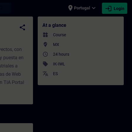
place
expand_more
login
earch
Portugal
Login
ofessional development | SITRAIN
At a glance
share
widgets
Course
where_to_vote
MX
yectos, con
access_time
24 hours
 y puesta en
sell
IK-IWL
triales a
translate
tas de Web
ES
 TIA Portal