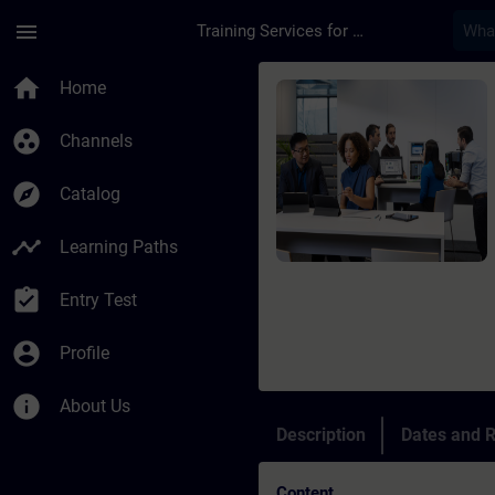
Skip To Main Content
Page Loaded
menu
Training Services for Digital Industries
Course - INDUSTRIAL
home
Home
group_work
Channels
explore
Catalog
timeline
Learning Paths
assignment_turned_in
Entry Test
account_circle
Profile
info
About Us
Description
Dates and R
Content