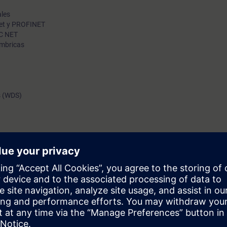
ales
net y PROFINET
IC NET
ámbricas
s (WDS)
configuración, diagnóstico e integración
para la puesta en marcha, envío y recepción de datos síncronos y asínc
vos de IE y PROFINET.
a en marcha de controladores SIMATICen TIA Portal equivalentes a curs