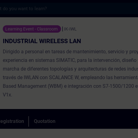
s
 WIRELESS LAN - Training - Training - Pr
Learning Event - Classroom
IK-IWL
INDUSTRIAL WIRELESS LAN
Dirigido a personal en tareas de mantenimiento, servicio y pro
experiencia en sistemas SIMATIC, para la intervención, diseño
marcha de diferentes topologías y arquitecturas de redes indus
través de IWLAN con SCALANCE W, empleando las herramien
Based Management (WBM) e integración con S7-1500/1200 en
V1x.
egistration
Quotation