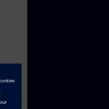
ronos entre
o TIA S7-1500 –