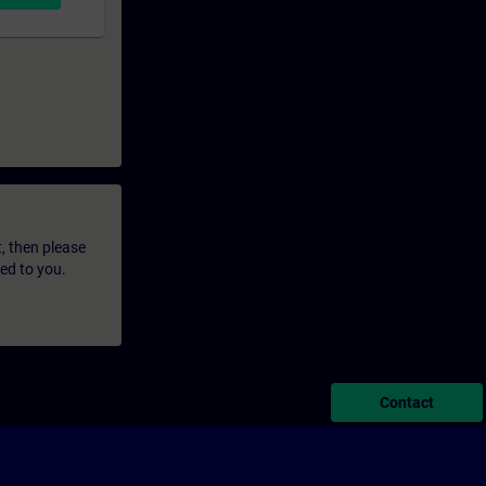
t, then please
led to you.
Contact