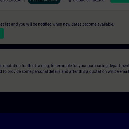
location_on
$ 23.243,00
Ciudad de México
st list and you will be notified when new dates become available.
ice quotation for this training, for example for your purchasing departmen
eed to provide some personal details and after this a quotation will be emai