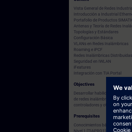
Vista General de Redes Industri
Introducción a Industrial Ether
Portafolio de Productos SIMAT
Antenas y Teoría de Redes Inal
Topologías y Estándares
Configuración Básica
VLANs en Redes Inalámbricas
Roaming e iPCF
Redes Inalámbricas Distribuida
Seguridad en IWLAN
iFeatures
Integración con TIA Portal
Objectives
Desarrollar habilidades para la 
de redes inalámbricas de IWLAN 
controladores y otros dispositi
Prerequisites
Conocimientos básicos en puest
Nivel 1 [TIAPRO1].