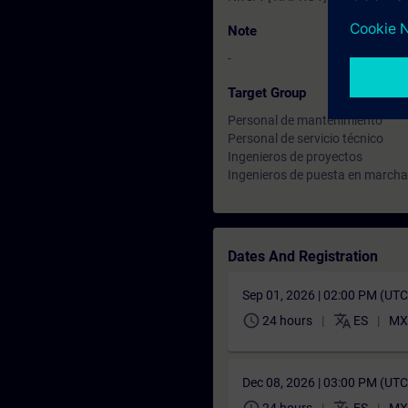
Note
-
Target Group
Personal de mantenimiento
Personal de servicio técnico
Ingenieros de proyectos
Ingenieros de puesta en marcha
Dates And Registration
Sep 01, 2026 | 02:00 PM (UT
schedule
translate
24 hours
ES
MX
Dec 08, 2026 | 03:00 PM (UT