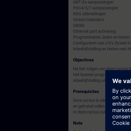
ABT Go aanpassingen
PXC4/5/7 aanpassingen
RDG uitbreidingen
Global Calendars
QMX6
Ethernet port activering
Programmeren, laden en testen
Configureren van I/O's (fysiek/K
Inbedrijfstelling en testen met 
Objectives
Na het volgen van deze cursus b
Het kunnen programmeren van nie
inbedrijfstelling uit te voeren.
Prerequisites
Deze cursus is alleen bedoeld v
en getraind willen worden op de 
In deze cursus zullen niet de 
Note