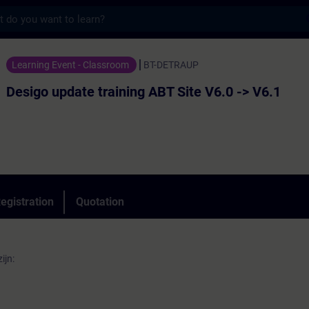
s
te training ABT Site V6.0 -> V6.1 - Trainin
Learning Event - Classroom
BT-DETRAUP
Desigo update training ABT Site V6.0 -> V6.1
egistration
Quotation
ijn: