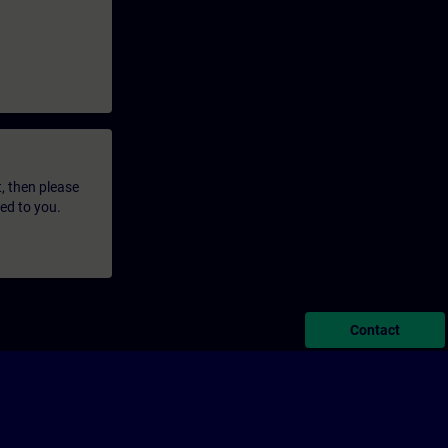
t, then please
led to you.
Contact