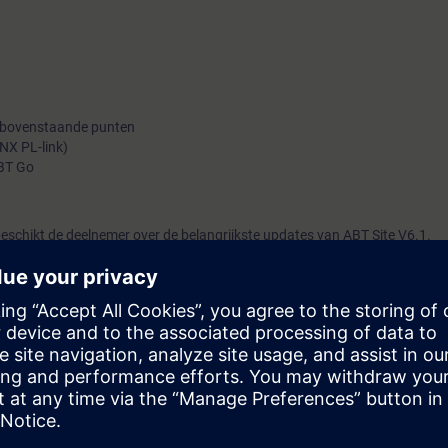
 bovenstaande punten
NX PL-link)
ABT Go
eschikt de deelnemer over de belangrijkste updates van ABT Site V6.1.
uwe projecten met Desigo ABT Site, wijzigingen door te voeren en op te
oor engineers die de PXC4/5/7 en Control Point cursus in ABT Site V6.0 a
nieuwe functionaliteiten in ABT Site V6.1.
basisonderwerpen van ABT Site V6.0 worden behandeld.