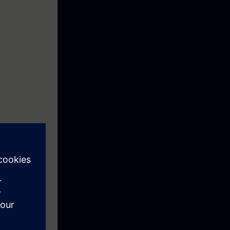
 slaan en een
l hebben gehad