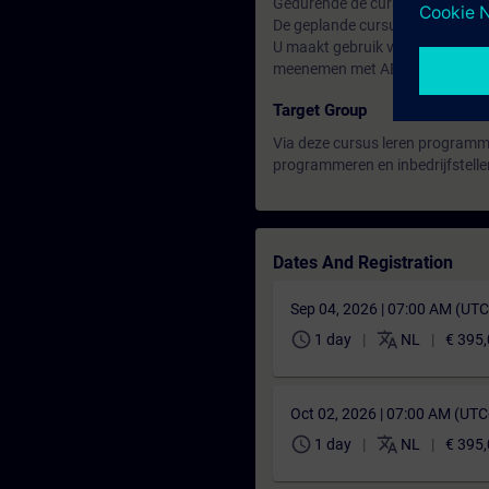
Gedurende de cursus wordt ook 
De geplande cursussen kunnen a
U maakt gebruik van de middelen
meenemen met ABT Site V6.1 ero
Target Group
Via deze cursus leren programmeu
programmeren en inbedrijfstelle
Dates And Registration
Sep 04, 2026 | 07:00 AM (UT
schedule
translate
1 day
NL
€ 395
Oct 02, 2026 | 07:00 AM (UT
schedule
translate
1 day
NL
€ 395