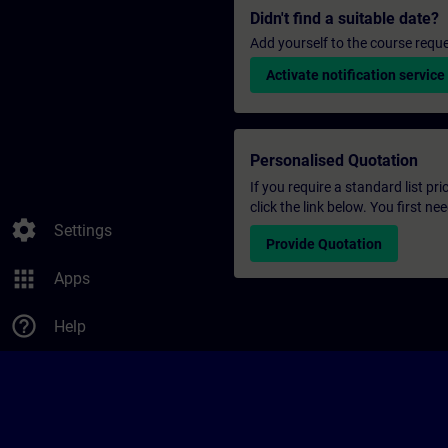
Didn't find a suitable date?
Add yourself to the course reque
Activate notification service
Personalised Quotation
If you require a standard list pr
click the link below. You first n
settings
Settings
Provide Quotation
apps
Apps
help_outline
Help