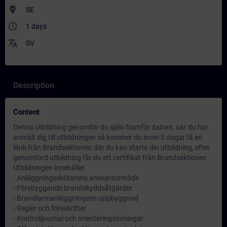
where_to_vote
SE
access_time
1 days
translate
SV
Description
Content
Denna utbildning genomför du själv framför datorn, när du har
anmält dig till utbildningen så kommer du inom 5 dagar få en
länk från Brandsektionen där du kan starta din utbildning, efter
genomförd utbildning får du ett certifikat från Brandsektionen
Utbildningen innehåller
- Anläggningsskötarens ansvarsområde
- Förebyggande brandskyddsåtgärder
- Brandlarmanläggningens uppbyggnad
- Regler och föreskrifter
- Kontrolljournal och orienteringsövningar