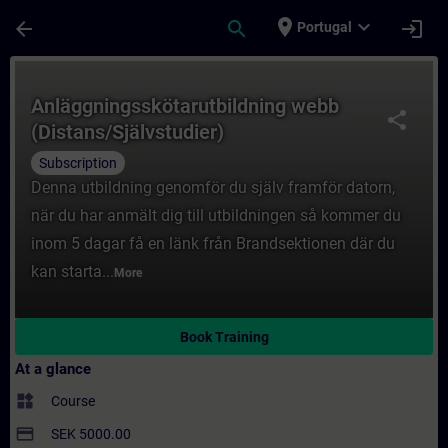
Skip To Main Content
Page Loaded
place
expand_more
arrow_back
search
login
Portugal
Course - Anläggningsskötarutbildning webb
Anläggningsskötarutbildning webb
share
(Distans/Självstudier)
Subscription
Denna utbildning genomför du själv framför datorn,
när du har anmält dig till utbildningen så kommer du
inom 5 dagar få en länk från Brandsektionen där du
kan starta...
More
Book Training
At a glance
widgets
Course
payment
SEK 5000.00