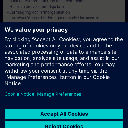
- Olika detektorers funktion och användning
- Hur man undviker onödiga larm
- Larmlagring och larmorganisation
- Larmöverföring till räddningstjänst eller larmcentral
Objectives
Att ge anläggningsskötaren kännedom om sitt ansvar samt god
kunskap inom brandskydd.
Note
-
Target Group
Anläggningsskötare på automatiska brandlarmanläggningar.
© Siemens AG 2026