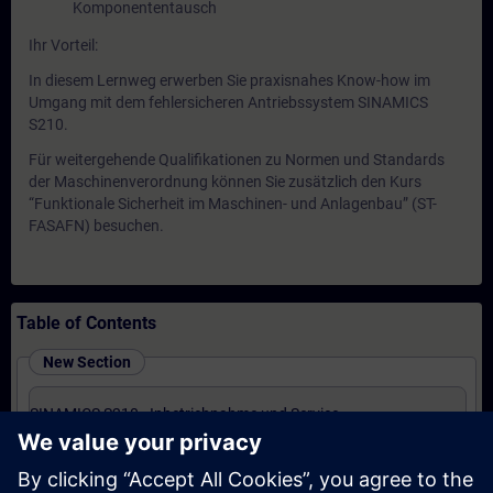
Komponententausch
Ihr Vorteil:
In diesem Lernweg erwerben Sie praxisnahes Know-how im
Umgang mit dem fehlersicheren Antriebssystem SINAMICS
S210.
Für weitergehende Qualifikationen zu Normen und Standards
der Maschinenverordnung können Sie zusätzlich den Kurs
“Funktionale Sicherheit im Maschinen- und Anlagenbau” (ST-
FASAFN) besuchen.
Table of Contents
New Section
SINAMICS S210 - Inbetriebnahme und Service
(Präsenz-Training)