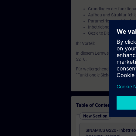
Grundlagen der funktional
Aufbau und Struktur fehl
Parametrierung sicherhe
Inbetriebnahme und Test d
Gezielte Diagnose und F
Ihr Vorteil:
In diesem Lernweg erwerben Si
S210.
Für weitergehende Qualifikatio
“Funktionale Sicherheit im Mas
Table of Contents
New Section
SINAMICS G220 - Inbetrie