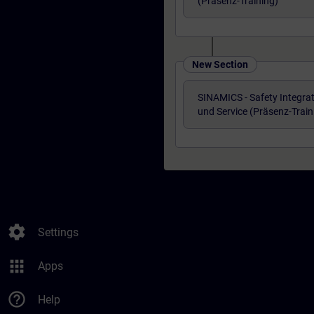
(Präsenz-Training)
New Section
SINAMICS - Safety Integra
und Service (Präsenz-Train
settings
Settings
apps
Apps
help_outline
Help