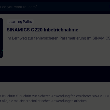
s
220 Inbetriebnahme - Training - Training 
Learning Paths
SINAMICS G220 Inbetriebnahme
Ihr Lernweg zur fehlersicheren Parametrierung im SINAMIC
Sie Schritt für Schritt zur sicheren Anwendung fehlersicherer SINAMICS
r alle, die mit sicherheitskritischen Anwendungen arbeiten.