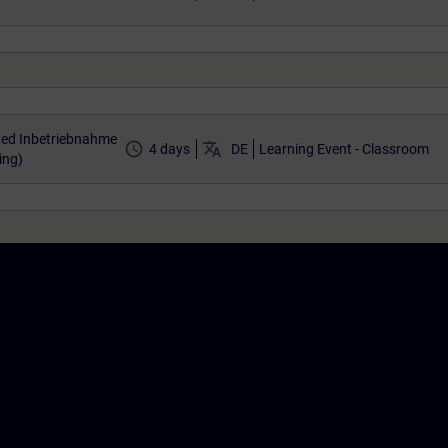
ted Inbetriebnahme
access_time
translate
4 days
DE
Learning Event - Classroom
ing)