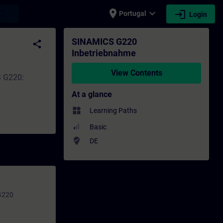
place
expand_more
login
earch
Portugal
Login
- Professional development | SITRAIN
SINAMICS G220
share
Inbetriebnahme
View Contents
S G220:
At a glance
widgets
Learning Paths
Basic
where_to_vote
DE
 G220