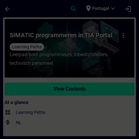
Skip To Main Content
Page Loaded
place
expand_more
arrow_back
search
login
Portugal
Course - SIMATIC programmeren in TIA Port
SIMATIC programmeren in TIA Portal
more_vert
Learning Paths
Leerpad voor programmeurs, inbedrijfstellers,
technisch personeel
View Contents
At a glance
widgets
Learning Paths
where_to_vote
NL