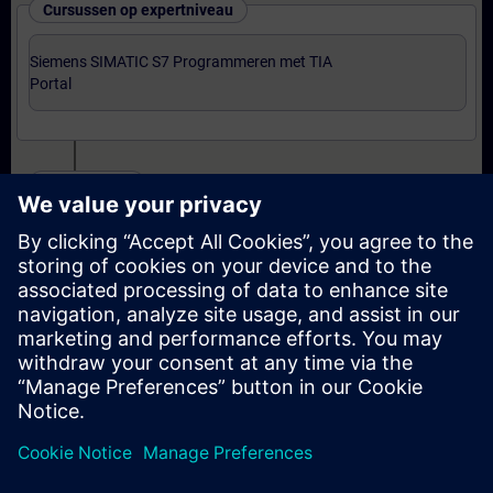
Cursussen op expertniveau
Siemens SIMATIC S7 Programmeren met TIA
Portal
Certificering
Voorbereiding-oefenexamen Programmer met TIA
Portal
Examen Siemens Certified Programmer met TIA
Portal