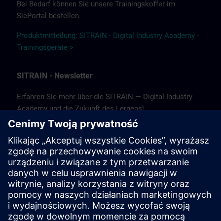
Bei Bedarf können Sie unsere Trainingskoffer im
SiePortal bestellen.
Produktmitteilung: SITRAIN - Digital Industry Academy -
Trainingsgeräte >
SITRAIN - Newsletter
Erfahren Sie mehr über die SITRAIN — Digital Industry
Academy und die Zukunft des Lernens!
In unserem Newsletter informieren wir Sie über
Neuigkeiten und Trends, Erfolgsgeschichten sowie
aktuelle Angebote und Kurse.
Abonnieren Sie noch heute unseren Newsletter und
bleiben Sie auf dem Laufenden!
(Nur auf Deutsch verfügbar.)
Newsletter abonnieren >