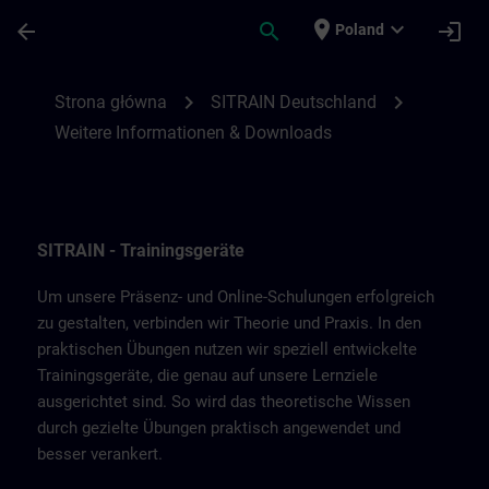
Przejdź do głównej zawartości
Załadowano stronę
place
expand_more
arrow_back
search
login
Poland
Weitere Informationen & Downloads von 
chevron_right
chevron_right
Strona główna
SITRAIN Deutschland
Weitere Informationen & Downloads
SITRAIN - Trainingsgeräte
Um unsere Präsenz- und Online-Schulungen erfolgreich
zu gestalten, verbinden wir Theorie und Praxis. In den
praktischen Übungen nutzen wir speziell entwickelte
Trainingsgeräte, die genau auf unsere Lernziele
ausgerichtet sind. So wird das theoretische Wissen
durch gezielte Übungen praktisch angewendet und
besser verankert.