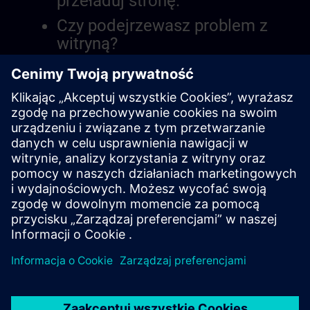
przeładuj stronę.
Czy podejrzewasz problem z
witryną?
Zgłoś problem