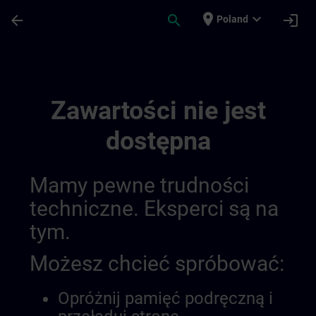
Przejdź do głównej zawartości
Załadowano stronę
place
expand_more
arrow_back
search
login
Poland
Udvikl Din Ekspertise Inden For Industrie
Zawartości nie jest
dostępna
Mamy pewne trudności
techniczne. Eksperci są na
tym.
Możesz chcieć spróbować:
Opróżnij pamięć podręczną i