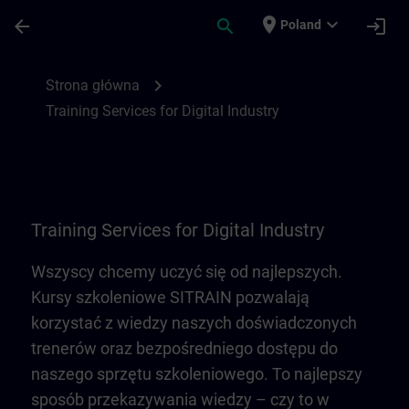
Przejdź do głównej zawartości
Załadowano stronę
place
expand_more
arrow_back
search
login
Poland
Training Services for Digital Industry | SI
chevron_right
Strona główna
Training Services for Digital Industry
Training Services for Digital Industry
Wszyscy chcemy uczyć się od najlepszych.
Kursy szkoleniowe SITRAIN pozwalają
korzystać z wiedzy naszych doświadczonych
trenerów oraz bezpośredniego dostępu do
naszego sprzętu szkoleniowego. To najlepszy
sposób przekazywania wiedzy – czy to w