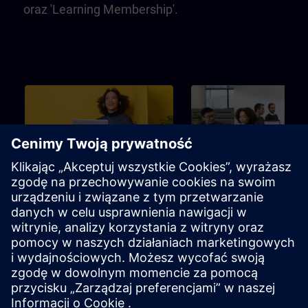
oraz 'Learning Membership'.
Początkujący
3m
Początkujący
SITRAIN – Characteristics
Learning Event
and differentiation of the
learning formats
Find the right learning format for
Idealny wybór, by osiągnąć
your needs
konkretny cel nauki w jak
najkrótszym czasie.
Broszura
Kanał